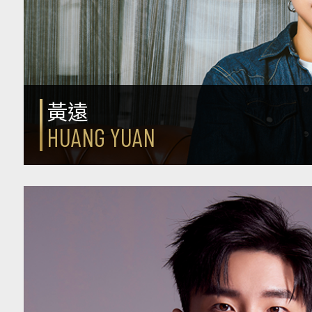
黃遠
HUANG YUAN