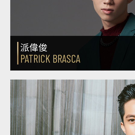
派偉俊
PATRICK BRASCA