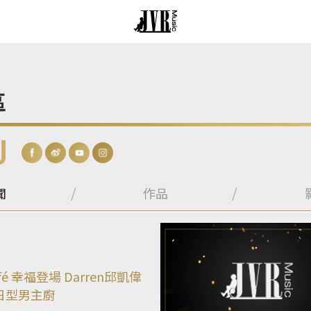
區
U
聞
作品
 café 幸福登場 Darren邱凱偉
日型男主廚