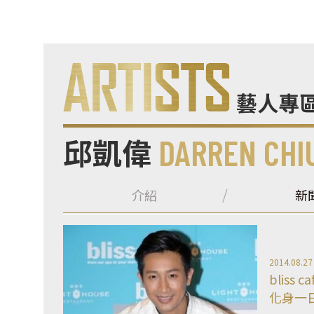
藝人專
邱凱偉
DARREN CHI
介紹
新
2014.08.27
bliss
化身一