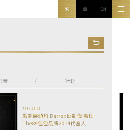
繁
簡
EN
影音
行程
2014.08.18
戲劇展頭角 Darren邱凱偉 擔任
The89包包品牌2014代言人