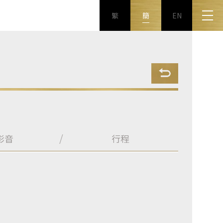
繁
簡
EN
影音
行程