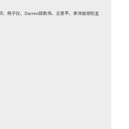
、杨子仪、Darren邱凯伟、王思平、李沛旭领衔主