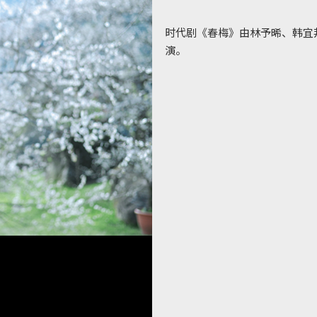
时代剧《春梅》由林予晞、韩宜邦
演。